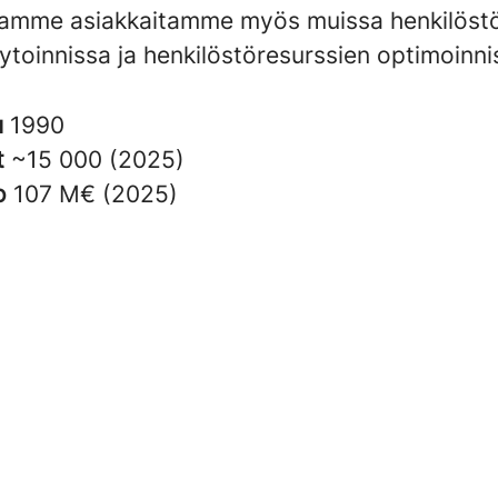
utamme asiakkaitamme myös muissa henkilöstö
ytoinnissa ja henkilöstöresurssien optimoinni
u
1990
t
~15 000 (2025)
to
107 M€ (2025)