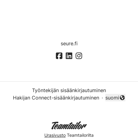
seure.fi
Työntekijän sisäänkirjautuminen
Hakijan Connect-sisäänkirjautuminen
·
suomi
Vaihda kieli
Urasivusto
Teamtailorilta