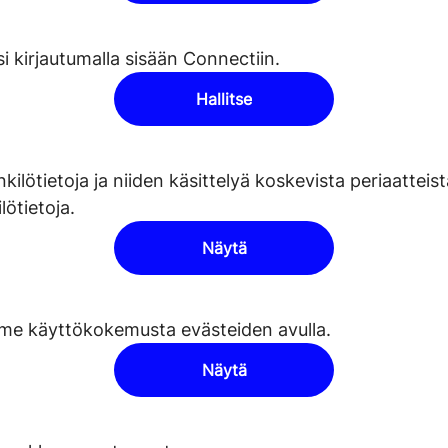
i kirjautumalla sisään Connectiin.
Hallitse
ilötietoja ja niiden käsittelyä koskevista periaatteis
lötietoja.
Näytä
mme käyttökokemusta evästeiden avulla.
Näytä