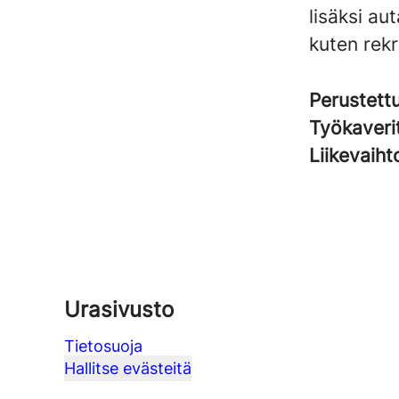
lisäksi a
kuten rekr
Perustett
Työkaveri
Liikevaih
Urasivusto
Tietosuoja
Hallitse evästeitä