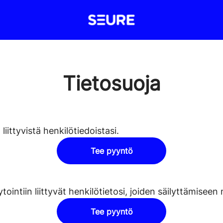
Tietosuoja
iittyvistä henkilötiedoistasi.
Tee pyyntö
ntiin liittyvät henkilötietosi, joiden säilyttämiseen m
Tee pyyntö