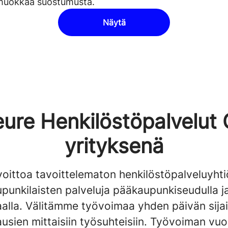
i muokkaa suostumusta.
Näytä
ure Henkilöstöpalvelut
yrityksenä
oittoa tavoittelematon henkilöstöpalveluyhti
punkilaisten palveluja pääkaupunkiseudulla j
alla. Välitämme työvoimaa yhden päivän sijai
ausien mittaisiin työsuhteisiin. Työvoiman vu