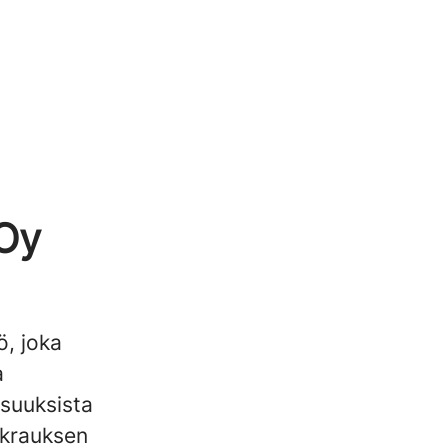
 Oy
ö, joka
a
suuksista
okrauksen