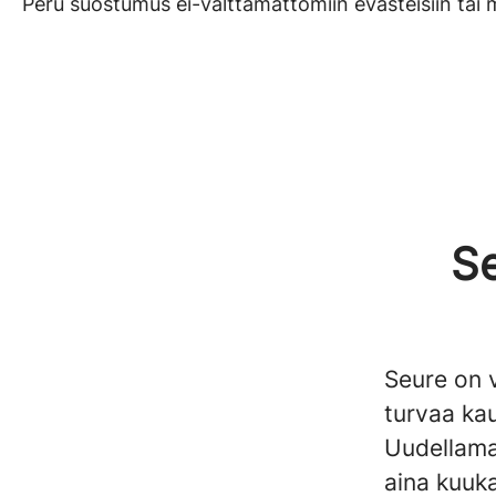
Peru suostumus ei-välttämättömiin evästeisiin ta
Se
Seure on v
turvaa kau
Uudellama
aina kuuk