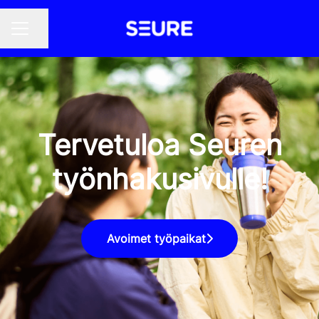
Jaa sivu
URAVALIKKO
Tervetuloa Seuren
työnhakusivulle!
Avoimet työpaikat