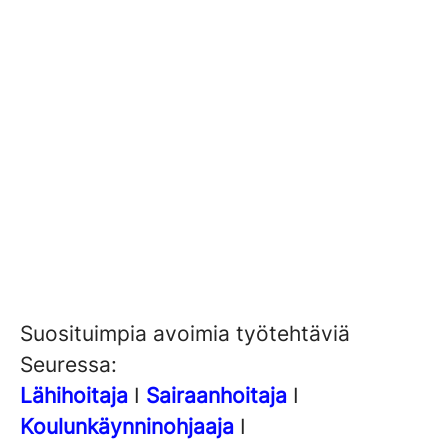
Suosituimpia avoimia työtehtäviä
Seuressa:
Lähihoitaja
I
Sairaanhoitaja
I
Koulunkäynninohjaaja
I