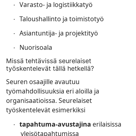
Varasto- ja logistiikkatyö
·
Taloushallinto ja toimistotyö
·
Asiantuntija- ja projektityö
·
Nuorisoala
·
Missä tehtävissä seurelaiset
työskentelevät tällä hetkellä?
Seuren osaajille avautuu
työmahdollisuuksia eri aloilla ja
organisaatioissa. Seurelaiset
työskentelevät esimerkiksi
tapahtuma-avustajina
erilaisissa
·
yleisötapahtumissa