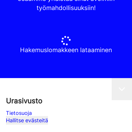
työmahdollisuuksiin!
Hakemuslomakkeen lataaminen
Urasivusto
Tietosuoja
Hallitse evästeitä