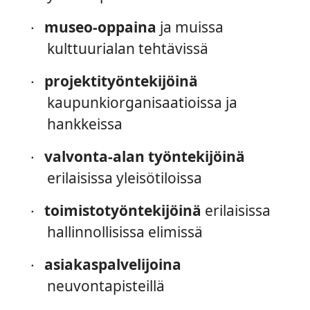
museo-oppaina
ja muissa
·
kulttuurialan tehtävissä
projektityöntekijöinä
·
kaupunkiorganisaatioissa ja
hankkeissa
valvonta-alan työntekijöinä
·
erilaisissa yleisötiloissa
toimistotyöntekijöinä
erilaisissa
·
hallinnollisissa elimissä
asiakaspalvelijoina
·
neuvontapisteillä