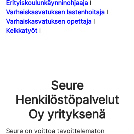
Erityiskoulunkäynninohjaaja
I
Varhaiskasvatuksen lastenhoitaja
I
Varhaiskasvatuksen opettaja
I
Keikkatyöt
I
Seure
Henkilöstöpalvelut
Oy yrityksenä
Seure on voittoa tavoittelematon