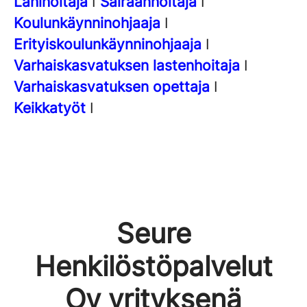
Lähihoitaja
I
Sairaanhoitaja
I
Koulunkäynninohjaaja
I
Erityiskoulunkäynninohjaaja
I
Varhaiskasvatuksen lastenhoitaja
I
Varhaiskasvatuksen opettaja
I
Keikkatyöt
I
Seure
Henkilöstöpalvelut
Oy yrityksenä