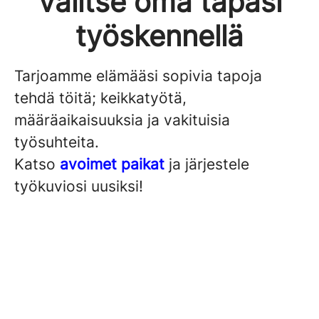
Valitse oma tapasi
työskennellä
Tarjoamme elämääsi sopivia tapoja
tehdä töitä; keikkatyötä,
määräaikaisuuksia ja vakituisia
työsuhteita.
Katso
avoimet paikat
ja järjestele
työkuviosi uusiksi!