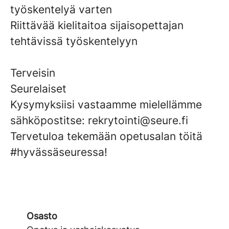
työskentelyä varten
Riittävää kielitaitoa sijaisopettajan
tehtävissä työskentelyyn
Terveisin
Seurelaiset
Kysymyksiisi vastaamme mielellämme
sähköpostitse: rekrytointi@seure.fi
Tervetuloa tekemään opetusalan töitä
#hyvässäseuressa!
Osasto