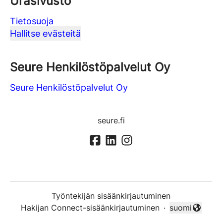
Urasivusto
Tietosuoja
Hallitse evästeitä
Seure Henkilöstöpalvelut Oy
Seure Henkilöstöpalvelut Oy
seure.fi
Työntekijän sisäänkirjautuminen
Hakijan Connect-sisäänkirjautuminen
·
suomi
Vaihda kieli