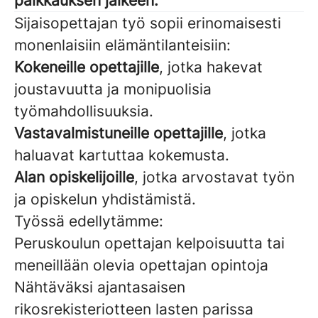
palkkauksen jälkeen.
Sijaisopettajan työ sopii erinomaisesti
monenlaisiin elämäntilanteisiin:
Kokeneille opettajille
, jotka hakevat
joustavuutta ja monipuolisia
työmahdollisuuksia.
Vastavalmistuneille opettajille
, jotka
haluavat kartuttaa kokemusta.
Alan opiskelijoille
, jotka arvostavat työn
ja opiskelun yhdistämistä.
Työssä edellytämme:
Peruskoulun opettajan kelpoisuutta tai
meneillään olevia opettajan opintoja
Nähtäväksi ajantasaisen
rikosrekisteriotteen lasten parissa