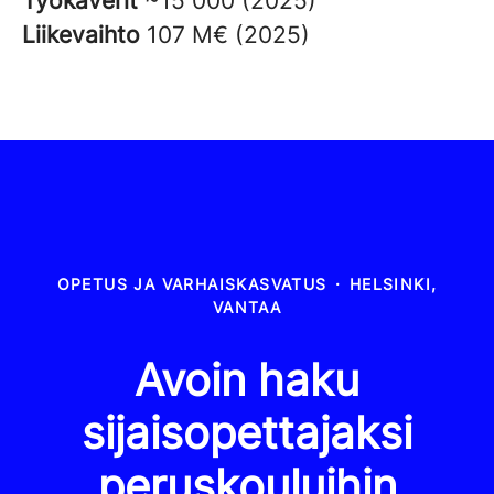
Työkaverit
~15 000 (2025)
Liikevaihto
107 M€ (2025)
OPETUS JA VARHAISKASVATUS
·
HELSINKI,
VANTAA
Avoin haku
sijaisopettajaksi
peruskouluihin