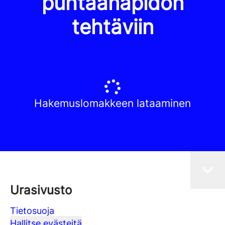
puhtaanapidon
tehtäviin
Hakemuslomakkeen lataaminen
Urasivusto
Tietosuoja
Hallitse evästeitä