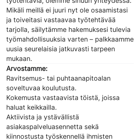
työtehtäviä, olemme sinuun yhteydessä.
Mikäli meillä ei juuri nyt ole osaamistasi
ja toiveitasi vastaavaa työtehtävää
tarjolla, säilytämme hakemuksesi tulevia
työmahdollisuuksia varten – palkkaamme
uusia seurelaisia jatkuvasti tarpeen
mukaan.
Arvostamme:
Ravitsemus- tai puhtaanapitoalan
soveltuvaa koulutusta.
Kokemusta vastaavista töistä, joissa
haluat keikkailla.
Aktiivista ja ystävällistä
asiakaspalveluasennetta sekä
kiinnostusta työskennellä ihmisten