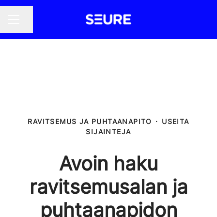
Jaa sivu
URAVALIKKO
RAVITSEMUS JA PUHTAANAPITO
·
USEITA
SIJAINTEJA
Avoin haku
ravitsemusalan ja
puhtaanapidon