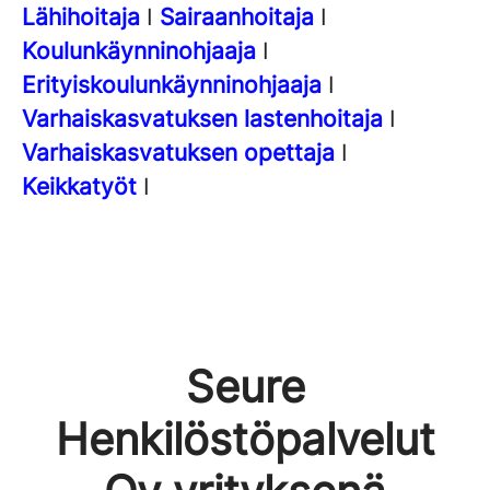
Lähihoitaja
I
Sairaanhoitaja
I
Koulunkäynninohjaaja
I
Erityiskoulunkäynninohjaaja
I
Varhaiskasvatuksen lastenhoitaja
I
Varhaiskasvatuksen opettaja
I
Keikkatyöt
I
Seure
Henkilöstöpalvelut