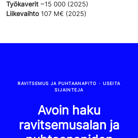
Työkaverit
~15 000 (2025)
Liikevaihto
107 M€ (2025)
RAVITSEMUS JA PUHTAANAPITO
·
USEITA
SIJAINTEJA
Avoin haku
ravitsemusalan ja