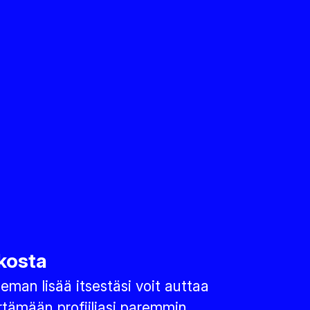
kosta
eman lisää itsestäsi voit auttaa
ämään profiiliasi paremmin.