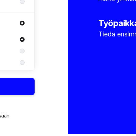
Työpaikka
Tiedä ensimm
isään
.