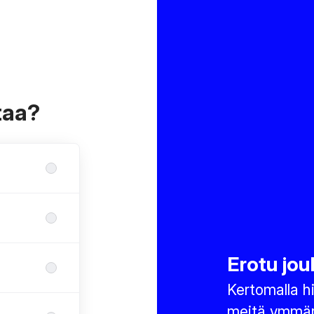
taa?
Erotu jou
Kertomalla hi
meitä ymmärt