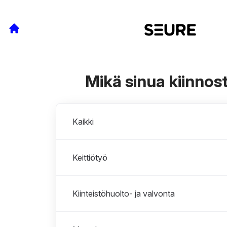
Mikä sinua kiinnos
Osastot
Kaikki
Keittiötyö
Kiinteistöhuolto- ja valvonta