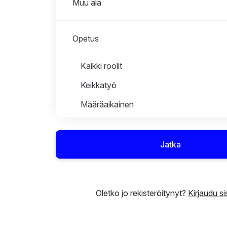
Muu ala
Opetus
Roolit osastossa Opetus
Kaikki roolit
Keikkatyö
Määräaikainen
Perehdytys
Tutustuminen
Jatka
Opetus ja varhaiskasvatus
Oletko jo rekisteröitynyt?
Kirjaudu s
Ravitsemus ja puhtaanapito